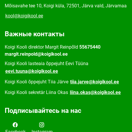
Mõisavahe tee 10, Koigi küla, 72501, Järva vald, Järvamaa
kool@koigikool.ee
Важные контакты
Koigi Kooli direktor Margit Reinpõld
55675440
margit.reinpold@koigikool.ee
Koigi Kooli lasteaia õppejuht Eevi Tüüna
eevi.tuuna@koigikool.ee
Koigi Kooli õppejuht Tiia Järve
tiia.jarve@koigikool.ee
Koigi Kooli sekretär Liina Okas
liina.okas@koigikool.ee
Подписывайтесь на нас
Facebook
Instagram