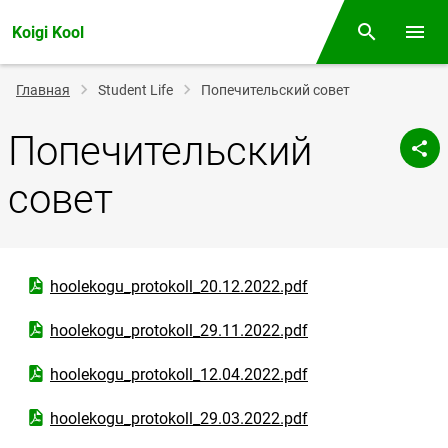
Koigi Kool
Поиск
Откр
Строка
Главная
Student Life
Попечительский совет
навигации
Попечительский
совет
Открыть PDF-документ
hoolekogu_protokoll_20.12.2022.pdf
Открыть PDF-документ
hoolekogu_protokoll_29.11.2022.pdf
Открыть PDF-документ
hoolekogu_protokoll_12.04.2022.pdf
Открыть PDF-документ
hoolekogu_protokoll_29.03.2022.pdf