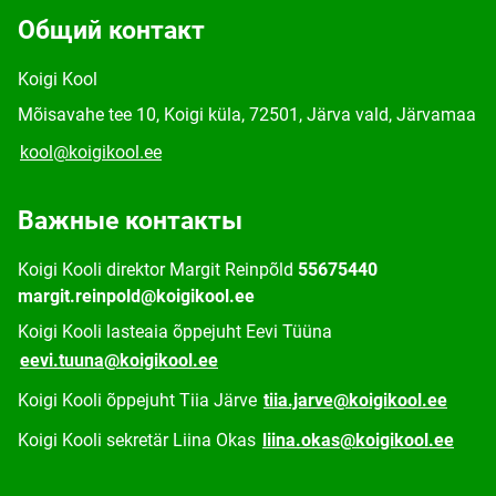
Общий контакт
Koigi Kool
Mõisavahe tee 10, Koigi küla, 72501, Järva vald, Järvamaa
kool@koigikool.ee
Важные контакты
Koigi Kooli direktor Margit Reinpõld
55675440
margit.reinpold@koigikool.ee
Koigi Kooli lasteaia õppejuht Eevi Tüüna
eevi.tuuna@koigikool.ee
Koigi Kooli õppejuht Tiia Järve
tiia.jarve@koigikool.ee
Koigi Kooli sekretär Liina Okas
liina.okas@koigikool.ee