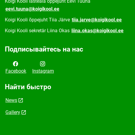
Koigi Kooli lasteaia õppejuht Eevi Tüüna
eevi.tuuna@koigikool.ee
Koigi Kooli õppejuht Tiia Järve
tiia.jarve@koigikool.ee
Koigi Kooli sekretär Liina Okas
liina.okas@koigikool.ee
Подписывайтесь на нас
Facebook
Instagram
Найти быстро
News
Gallery