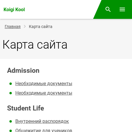
Koigi Kool
Поиск
Откр
Строка
Главная
Карта сайта
навигации
Карта сайта
Admission
Необходимые документы
Необходимые документы
Student Life
Внутренний распорядок
Общежитие для учеников