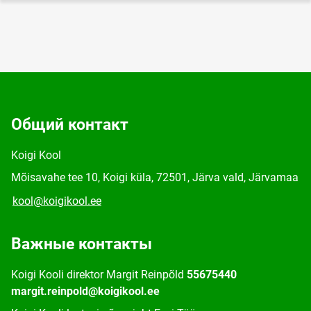
Общий контакт
Koigi Kool
Mõisavahe tee 10, Koigi küla, 72501, Järva vald, Järvamaa
kool@koigikool.ee
Важные контакты
Koigi Kooli direktor Margit Reinpõld
55675440
margit.reinpold@koigikool.ee