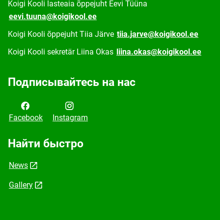
Koigi Kooli lasteaia õppejuht Eevi Tüüna
eevi.tuuna@koigikool.ee
Koigi Kooli õppejuht Tiia Järve
tiia.jarve@koigikool.ee
Koigi Kooli sekretär Liina Okas
liina.okas@koigikool.ee
Подписывайтесь на нас
Facebook
Instagram
Найти быстро
News
Gallery