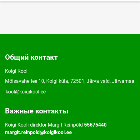
Общий контакт
Koigi Kool
Mõisavahe tee 10, Koigi küla, 72501, Järva vald, Järvamaa
kool@koigikool.ee
Важные контакты
Koigi Kooli direktor Margit Reinpõld
55675440
margit.reinpold@koigikool.ee